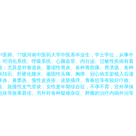
门诊部 主任医师
任中医师。77级河南中医药大学中医系毕业生，学士学位，从事中
年，对消化系统、呼吸系统、心脑血管、内分泌、过敏性疾病有着
验；尤其是对食道炎、萎缩性胃炎、各种胃脘痛、胃溃疡、各种
炎结石、肝硬化腹水、顽固性头痛、胸痹、冠心病支架植入后遗
鼻炎、鼻窦炎、慢性皮炎疹、皮肤搔痒、青春痘等有较好疗效。
良、急慢性支气管炎，女性更年期综合征，不孕不育，宫外孕保
包块等效果甚佳。另外对各种疑难杂症、肿瘤的治疗内病外治等
。