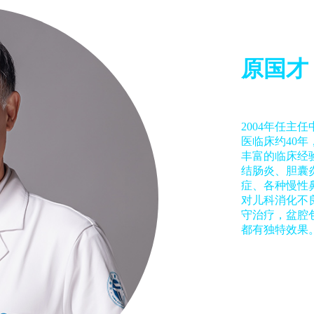
原国才
2004年任主
医临床约40
丰富的临床经
结肠炎、胆囊
症、各种慢性
对儿科消化不
守治疗，盆腔
都有独特效果